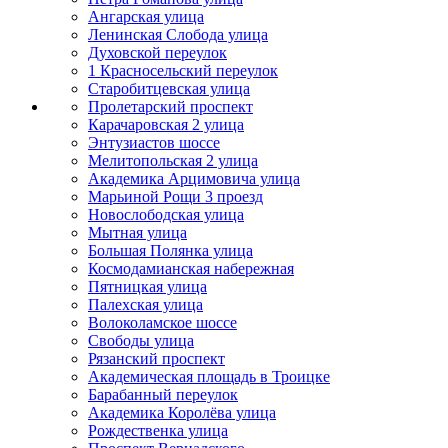
Ангарская улица
Ленинская Слобода улица
Духовской переулок
1 Красносельский переулок
Старобитцевская улица
Пролетарский проспект
Карачаровская 2 улица
Энтузиастов шоссе
Мелитопольская 2 улица
Академика Арцимовича улица
Марьиной Рощи 3 проезд
Новослободская улица
Мытная улица
Большая Полянка улица
Космодамианская набережная
Пятницкая улица
Палехская улица
Волоколамское шоссе
Свободы улица
Рязанский проспект
Академическая площадь в Троицке
Барабанный переулок
Академика Королёва улица
Рождественка улица