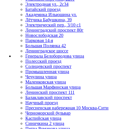
Электродная ул., 2с34
Батайский проезд
Академика Ильюшина ул.
Лётчика Бабушкина, 39
Электрический пер., 3/10 с1
Ленинградский проспект 80г
Новослободская 20
Парковая 14-я
Большая Полянка 42
Ленинградское шоссе
Генерала Белобородова улица
Полесский проезд
Солнцевский проспект
Промышленная улица
Чечулина улица
Маленковская улица
Большая Марфинская улица
Ленинский проспект 111
Балаклавский проспект
Научный проезд
Пресненская набережная 10 Москва-Сити
Черноморский бульвар
Каспийская улица
Синичкина 2 улица
Петра Романова улица