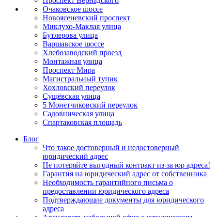
Проспект Вернадского
Очаковское шоссе
Новоясеневский проспект
Миклухо-Маклая улица
Бутлерова улица
Варшавское шоссе
Хлебозаводский проезд
Монтажная улица
Проспект Мира
Магистральный тупик
Хохловский переулок
Сущёвская улица
5 Монетчиковский переулок
Садовническая улица
Спартаковская площадь
Блог
Что такое достоверный и недостоверный
юридический адрес
Не потеряйте выгодный контракт из-за юр адреса!
Гарантия на юридический адрес от собственника
Необходимость гарантийного письма о
предоставлении юридического адреса
Подтверждающие документы для юридического
адреса