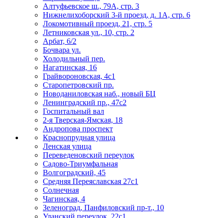
Алтуфьевское ш., 79А, стр. 3
Нижнелихоборский 3-й проезд, д. 1А, стр. 6
Локомотивный проезд, 21, стр. 5
Летниковская ул., 10, стр. 2
Арбат, 6/2
Бочвара ул.
Холодильный пер.
Нагатинская, 16
Грайвороновская, 4с1
Старопетровский пр.
Новоданиловская наб., новый БЦ
Ленинградский пр., 47с2
Госпитальный вал
2-я Тверская-Ямская, 18
Андропова проспект
Краснопрудная улица
Ленская улица
Переведеновский переулок
Садово-Триумфальная
Волгоградский, 45
Средняя Переяславская 27с1
Солнечная
Чагинская, 4
Зеленоград, Панфиловский пр-т., 10
Уланский переулок, 22с1