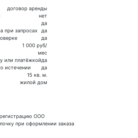
договор аренды
С
нет
да
а при запросах
да
роверке
да
1 000 руб/
мес
су или платёжкой
да
го истечении
да
15 кв. м.
жилой дом
 регистрацию ООО
алочку при оформлении заказа