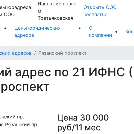
Наш офис возле
ем юрадреса
Открыть ООО
м.
ем ООО
бесплатно
Третьяковская
Цены юридических
О
Кон
адресов
компании
ских адресов
Рязанский проспект
й адрес по 21 ИФНС 
проспект
Цена
30 000
руб/11 мес