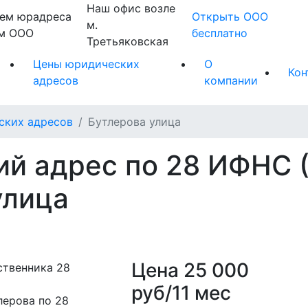
Наш офис возле
ем юрадреса
Открыть ООО
м.
ем ООО
бесплатно
Третьяковская
Цены юридических
О
Кон
адресов
компании
ских адресов
Бутлерова улица
й адрес по 28 ИФНС 
улица
Цена
25 000
руб/11 мес