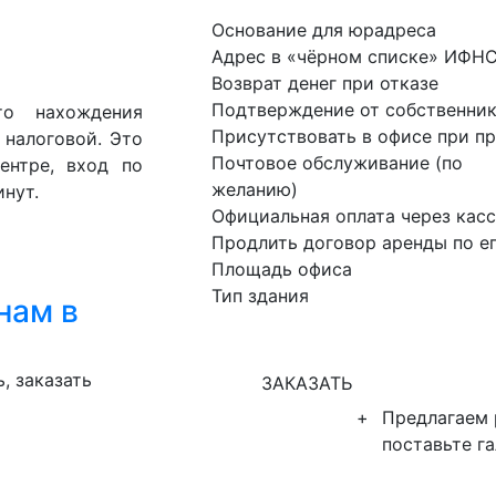
Основание для юрадреса
Адрес в «чёрном списке» ИФН
Возврат денег при отказе
Подтверждение от собственник
то нахождения
Присутствовать в офисе при п
 налоговой. Это
Почтовое обслуживание (по
ентре, вход по
желанию)
нут.
Официальная оплата через кас
Продлить договор аренды по е
Площадь офиса
Тип здания
нам в
, заказать
ЗАКАЗАТЬ
+
Предлагаем
поставьте г