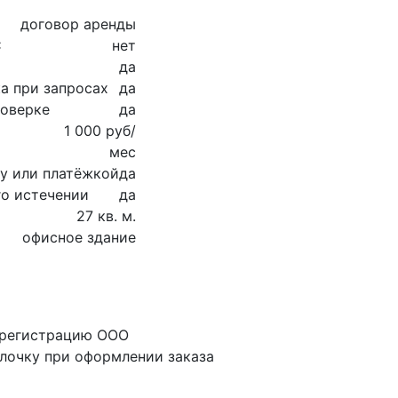
договор аренды
С
нет
да
а при запросах
да
роверке
да
1 000 руб/
мес
су или платёжкой
да
го истечении
да
27 кв. м.
офисное здание
 регистрацию ООО
алочку при оформлении заказа