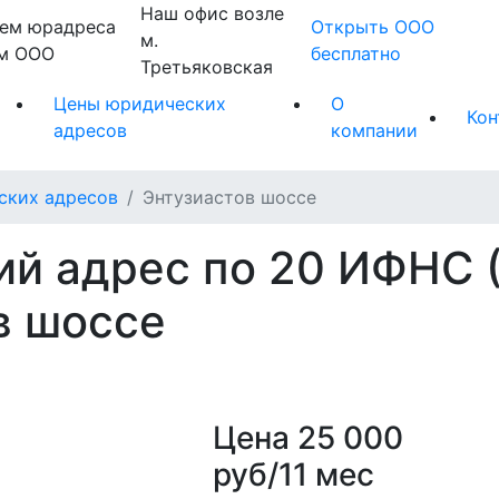
Наш офис возле
ем юрадреса
Открыть ООО
м.
ем ООО
бесплатно
Третьяковская
Цены юридических
О
Кон
адресов
компании
ских адресов
Энтузиастов шоссе
й адрес по 20 ИФНС 
в шоссе
Цена
25 000
руб/11 мес