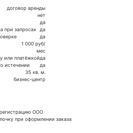
договор аренды
С
нет
да
а при запросах
да
роверке
да
1 000 руб/
мес
су или платёжкой
да
го истечении
да
35 кв. м.
бизнес-центр
 регистрацию ООО
алочку при оформлении заказа